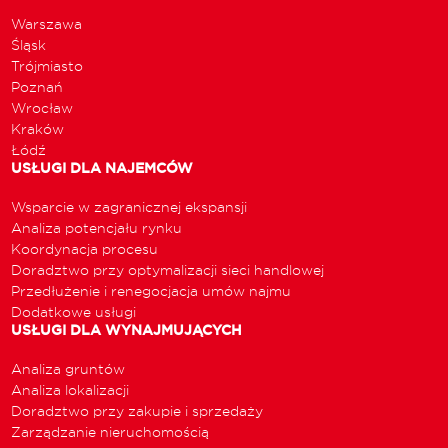
Warszawa
Śląsk
Trójmiasto
Poznań
Wrocław
Kraków
Łódź
USŁUGI DLA NAJEMCÓW
Wsparcie w zagranicznej ekspansji
Analiza potencjału rynku
Koordynacja procesu
Doradztwo przy optymalizacji sieci handlowej
Przedłużenie i renegocjacja umów najmu
Dodatkowe usługi
USŁUGI DLA WYNAJMUJĄCYCH
Analiza gruntów
Analiza lokalizacji
Doradztwo przy zakupie i sprzedaży
Zarządzanie nieruchomością