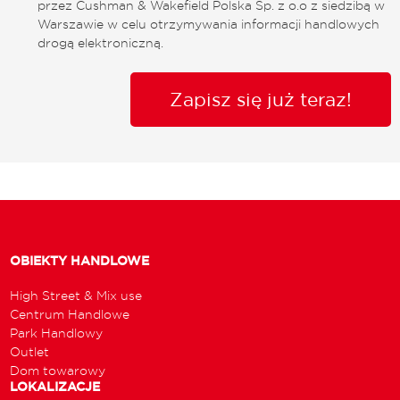
przez Cushman & Wakefield Polska Sp. z o.o z siedzibą w
Warszawie w celu otrzymywania informacji handlowych
drogą elektroniczną.
Zapisz się już teraz!
OBIEKTY HANDLOWE
High Street & Mix use
Centrum Handlowe
Park Handlowy
Outlet
Dom towarowy
LOKALIZACJE