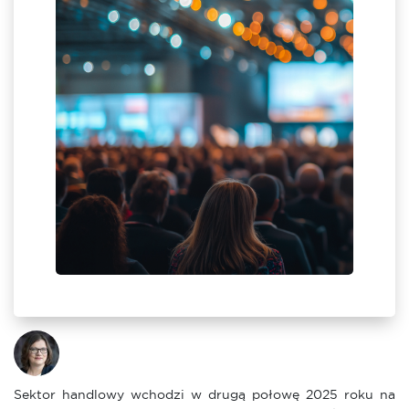
jszym
il i
ch w
enter
ie się
Sektor handlowy wchodzi w drugą połowę 2025 roku na