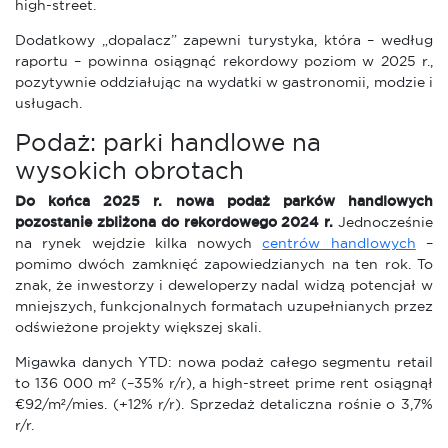
high-street.
Dodatkowy „dopalacz” zapewni turystyka, która – według
raportu – powinna osiągnąć rekordowy poziom w 2025 r.,
pozytywnie oddziałując na wydatki w gastronomii, modzie i
usługach.
Podaż: parki handlowe na
wysokich obrotach
Do końca 2025 r. nowa podaż parków handlowych
pozostanie zbliżona do rekordowego 2024 r.
Jednocześnie
na rynek wejdzie kilka nowych
centrów handlowych
–
pomimo dwóch zamknięć zapowiedzianych na ten rok. To
znak, że inwestorzy i deweloperzy nadal widzą potencjał w
mniejszych, funkcjonalnych formatach uzupełnianych przez
odświeżone projekty większej skali.
Migawka danych YTD: nowa podaż całego segmentu retail
to 136 000 m² (–35% r/r), a high-street prime rent osiągnął
€92/m²/mies. (+12% r/r). Sprzedaż detaliczna rośnie o 3,7%
r/r.