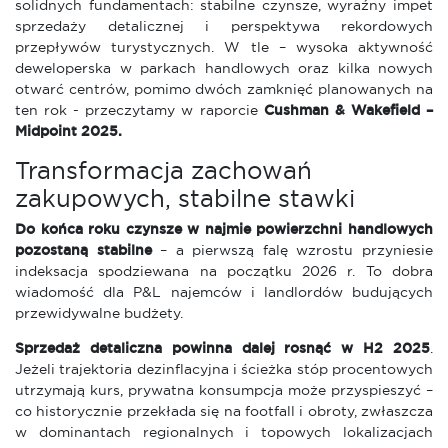
solidnych fundamentach: stabilne czynsze, wyraźny impet
sprzedaży detalicznej i perspektywa rekordowych
przepływów turystycznych. W tle – wysoka aktywność
deweloperska w parkach handlowych oraz kilka nowych
otwarć centrów, pomimo dwóch zamknięć planowanych na
ten rok - przeczytamy w raporcie
Cushman & Wakefield –
Midpoint 2025.
Transformacja zachowań
zakupowych, stabilne stawki
Do końca roku czynsze w najmie powierzchni handlowych
pozostaną stabilne
– a pierwszą falę wzrostu przyniesie
indeksacja spodziewana na początku 2026 r. To dobra
wiadomość dla P&L najemców i landlordów budujących
przewidywalne budżety.
Sprzedaż detaliczna powinna dalej rosnąć w H2 2025
.
Jeżeli trajektoria dezinflacyjna i ścieżka stóp procentowych
utrzymają kurs, prywatna konsumpcja może przyspieszyć –
co historycznie przekłada się na footfall i obroty, zwłaszcza
w dominantach regionalnych i topowych lokalizacjach