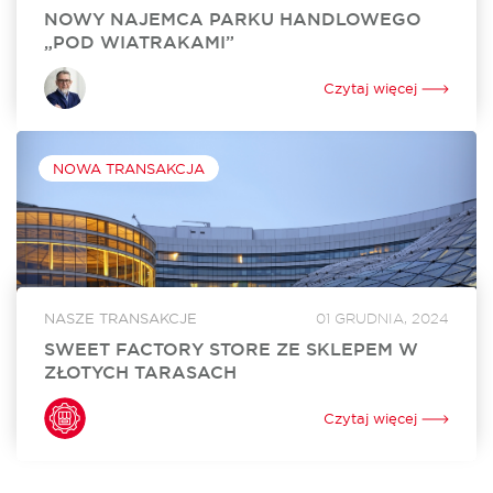
NOWY NAJEMCA PARKU HANDLOWEGO
„POD WIATRAKAMI”
Sinsay, marka z portfolio Grupy LPP, wynajęła 860 mkw.
powierzchni w Parku Handlowym „Pod Wiatrakami” koło
Czytaj więcej
Słupska. Otwarcie sklepu jest zaplanowane na kwiecień 2024
roku. Za rekomercjalizację obiektu i stworzenie...
NOWA TRANSAKCJA
NASZE TRANSAKCJE
01 GRUDNIA, 2024
SWEET FACTORY STORE ZE SKLEPEM W
ZŁOTYCH TARASACH
Sweet Factory Store otworzył swój sklep w Złotych
Tarasach. To już 24. w Polsce i 3. w Warszawie stacjonarny
Czytaj więcej
punkt sprzedaży tej niezwykle popularnej marki oferującej
szeroki wybór słodyczy. Za...