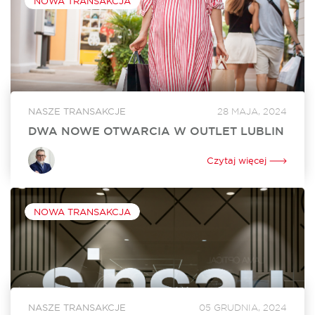
NOWA TRANSAKCJA
NASZE TRANSAKCJE
28 MAJA, 2024
DWA NOWE OTWARCIA W OUTLET LUBLIN
W czerwcu w Outlet Lublin otworzą się dwa nowe lokale. Na
powiększenie swojego dotychczasowego sklepu o ponad
Czytaj więcej
250 mkw. zdecydował się Ochnik. Nowy lokal o powierzchni
350 mkw. będzie tworzyć...
NOWA TRANSAKCJA
NASZE TRANSAKCJE
05 GRUDNIA, 2024