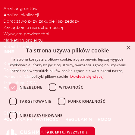
Analiza gruntów
Analiza lokalizacji
Doradztwo przy zakupie i sprzedaży
Zarządzanie nieruchomością
Wynajem powierzchni
Marketing projektu
×
Retail Therapy
Ta strona używa plików cookie
INNE
Ta strona korzysta z plików cookie, aby zapewnić lepszą wygodę
Kontakt
użytkowania. Korzystając z tej strony, wyrażasz zgodę na używanie
Raporty C&W
przez nas wszystkich plików cookie zgodnie z warunkami naszej
Poradniki C&W
polityki plików cookie.
Dowiedz się więcej
Transakcje C&W
NIEZBĘDNE
WYDAJNOŚĆ
Eventy C&W
TARGETOWANIE
FUNKCJONALNOŚĆ
GLOBAL
NIESKLASYFIKOWANE
POLITYKA PRYWATNOŚCI
REGULAMIN
RODO
AKCEPTUJ WSZYSTKIE