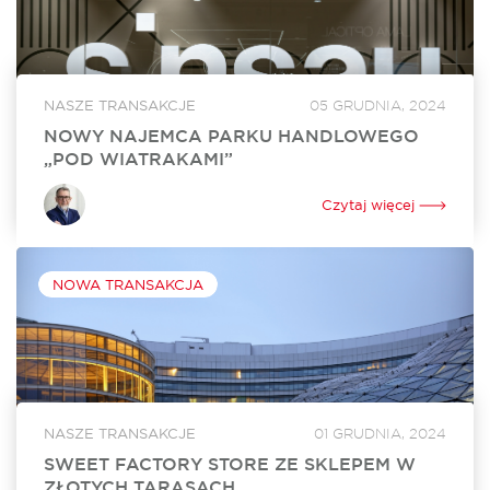
NASZE TRANSAKCJE
05 GRUDNIA, 2024
NOWY NAJEMCA PARKU HANDLOWEGO
„POD WIATRAKAMI”
Sinsay, marka z portfolio Grupy LPP, wynajęła 860 mkw.
powierzchni w Parku Handlowym „Pod Wiatrakami” koło
Czytaj więcej
Słupska. Otwarcie sklepu jest zaplanowane na kwiecień 2024
roku. Za rekomercjalizację obiektu i stworzenie...
NOWA TRANSAKCJA
NASZE TRANSAKCJE
01 GRUDNIA, 2024
SWEET FACTORY STORE ZE SKLEPEM W
ZŁOTYCH TARASACH