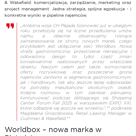
& Wakefield: komercjalizacja, zarządzanie, marketing oraz
project management. Jedna strategia, spójna egzekucja - i
konkretne wyniki w pipeline najemców.
„Ambitna wizja CH Plejada Sosnowiec już w ubiegłym
roku przełożyła się na liczne przedłużenia umów
najmu, a obecnie obserwujemy rosnące
zainteresowanie ze strony nowych marek, czego
przykładem jest dołączenie sieci Worldbox. Nowa
strefa gastronomiczna, przestrzenie rekreacyjne i
odświeżony design to tylko część zmian
konsekwentnie realizowanych przez właściciela
obiektu. Naszym celem jest także wzmocnienie
oferty rozrywkowej oraz poszerzenie grona
najemców zarówno w segmencie gastronomicznym,
jak i handlowym, tak aby jeszcze lepiej odpowiadać
na potrzeby mieszkańców okolicznych osiedli.
Kolejne rozmowy w tym zakresie planujemy
kontynuować podczas zbliżającego się Shopping
Center Forum Fall 2025 w warszawskim EXPO XXI,
które odbędzie się jeszcze we wrześniu”,** podkreśla
Magdalena Gniazdowska, Retail Leasing Manager w
Cushman & Wakefield.**
Worldbox – nowa marka w