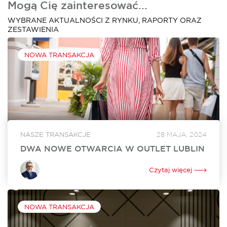
Mogą Cię zainteresować...
WYBRANE AKTUALNOŚCI Z RYNKU, RAPORTY ORAZ
ZESTAWIENIA
NOWA TRANSAKCJA
NASZE TRANSAKCJE
28 MAJA, 2024
DWA NOWE OTWARCIA W OUTLET LUBLIN
W czerwcu w Outlet Lublin otworzą się dwa nowe lokale. Na
powiększenie swojego dotychczasowego sklepu o ponad
Czytaj więcej
250 mkw. zdecydował się Ochnik. Nowy lokal o powierzchni
350 mkw. będzie tworzyć...
NOWA TRANSAKCJA