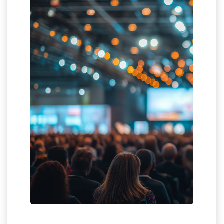
Fall
ię na
jszym
il i
ch w
enter
ie się