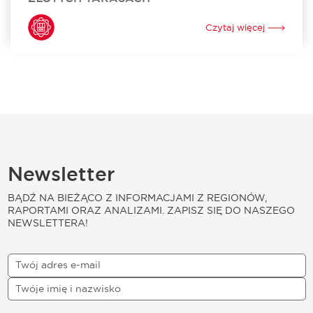
Sweet Factory Store otworzył swój sklep w Złotych
Tarasach. To już 24. w Polsce i 3. w Warszawie stacjonarny
Czytaj więcej
punkt sprzedaży tej niezwykle popularnej marki oferującej
szeroki wybór słodyczy. Za...
Newsletter
BĄDŹ NA BIEŻĄCO Z INFORMACJAMI Z REGIONÓW,
RAPORTAMI ORAZ ANALIZAMI. ZAPISZ SIĘ DO NASZEGO
NEWSLETTERA!