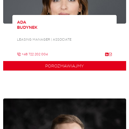
ADA
BUDYNEK
LEASING MANAGER | ASSOCIATE
+48 722 202 004
POROZMAWIAJMY