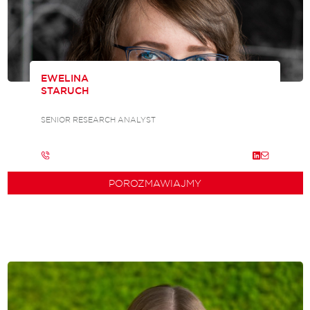
EWELINA
STARUCH
SENIOR RESEARCH ANALYST
POROZMAWIAJMY