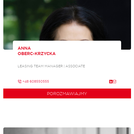
ANNA
OBERC-KRZYCKA
LEASING TEAM MANAGER | ASSOCIATE
+48 608550555
POROZMAWIAJMY