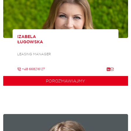
IZABELA
ŁUGOWSKA
LEASING MANAGER
+48 668216127
POROZMAWIAJMY