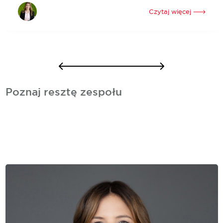
Już wkrótce na drugim piętrze w Złotych Tarasach zostanie
uruchomiony nowy flagowy salon Nike. Marka, która była już
Czytaj więcej
obecna w centrum handlowym, zdecydowała się na
powiększenie dotychczasowego sklepu i otwarcie...
Poznaj resztę zespołu