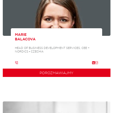
MARIE
BALACOVA
HEAD OF BUSINESS DEVELOPMENT SERVICES, CEE +
NORDICS • CZECHIA
POROZMAWIAJMY