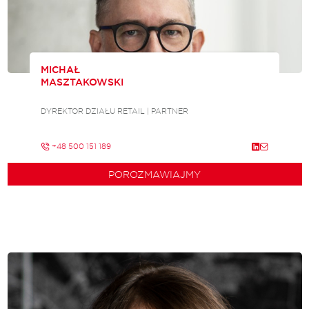
MICHAŁ
MASZTAKOWSKI
DYREKTOR DZIAŁU RETAIL | PARTNER
+48 500 151 189
POROZMAWIAJMY