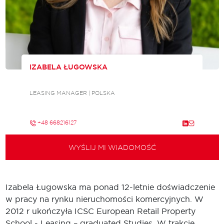
IZABELA ŁUGOWSKA
LEASING MANAGER | POLSKA
+48 668216127
WYŚLIJ MI WIADOMOŚĆ
Izabela Ługowska ma ponad 12-letnie doświadczenie
w pracy na rynku nieruchomości komercyjnych. W
2012 r ukończyła ICSC European Retail Property
School - Leasing – graduated Studies. W trakcie