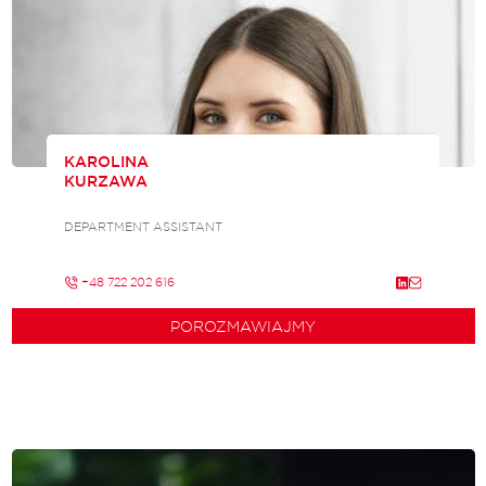
KAROLINA
KURZAWA
DEPARTMENT ASSISTANT
+48 722 202 616
POROZMAWIAJMY