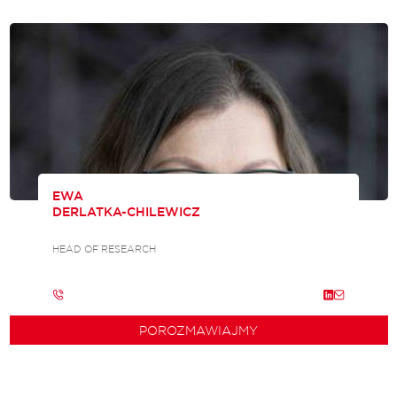
EWA
DERLATKA-CHILEWICZ
HEAD OF RESEARCH
POROZMAWIAJMY