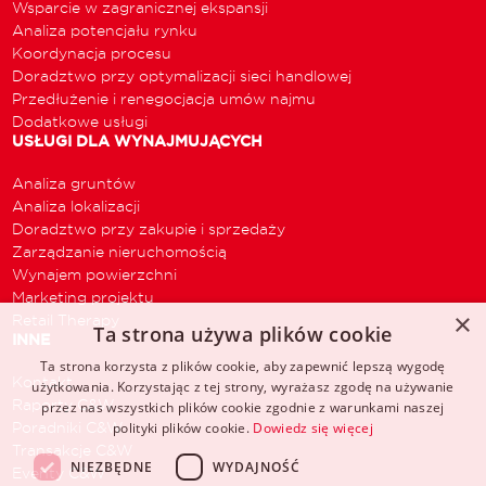
Wsparcie w zagranicznej ekspansji
Analiza potencjału rynku
Koordynacja procesu
Doradztwo przy optymalizacji sieci handlowej
Przedłużenie i renegocjacja umów najmu
Dodatkowe usługi
USŁUGI DLA WYNAJMUJĄCYCH
Analiza gruntów
Analiza lokalizacji
Doradztwo przy zakupie i sprzedaży
Zarządzanie nieruchomością
Wynajem powierzchni
Marketing projektu
×
Retail Therapy
Ta strona używa plików cookie
INNE
Ta strona korzysta z plików cookie, aby zapewnić lepszą wygodę
Kontakt
użytkowania. Korzystając z tej strony, wyrażasz zgodę na używanie
Raporty C&W
przez nas wszystkich plików cookie zgodnie z warunkami naszej
Poradniki C&W
polityki plików cookie.
Dowiedz się więcej
Transakcje C&W
NIEZBĘDNE
WYDAJNOŚĆ
Eventy C&W